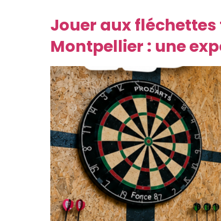
estival inédit : « Les Échecs au Clair des […]
Jouer aux fléchettes 
Montpellier : une ex