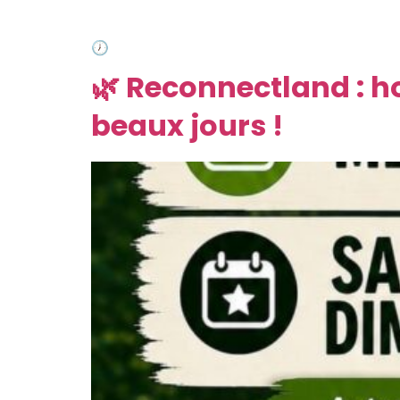
Vous cherchez une idée de sortie originale p
toute première Game Night : une soirée conviv
🕖 Rendez-vous de 19h à minuit à Puéchabon
🌿 Reconnectland : ho
beaux jours !