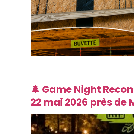
Quand on pense aux fléchettes traditionnelles
complètement de décor ? À Reconnectland, à 
en pleine forêt méditerranéenne. Une activité
🌲 Game Night Reconne
22 mai 2026 près de 