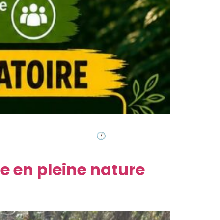
ent fun entre amis, en famille ou entre
mois de mai et juin 2026 ! 🕐 Horaires du
e en pleine nature