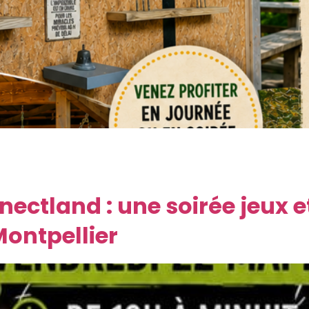
, on imagine souvent un pub anglais, une salle de jeux ou u
Puéchabon, à seulement 30 minutes de Montpellier, nous v
 conviviale dans un cadre […]
ctland : une soirée jeux et
Montpellier