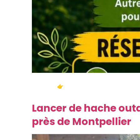
Avec l’arrivée des beaux jours, c’est le mome
collègues. 👉 Bonne nouvelle : Reconnectland 
parc – Mai & […]
Lancer de hache outd
près de Montpellier