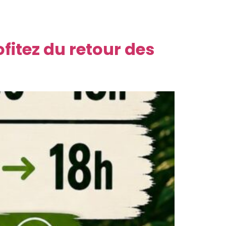
ndredi 22 mai 2026, Reconnectland lance sa
 nocturne, lancer de hache et ambiance chill.
fitez du retour des