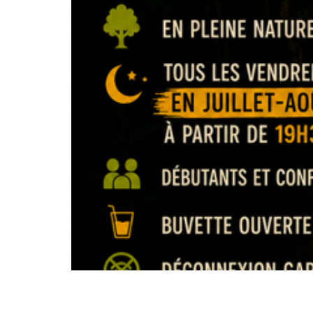
L’été est la saison idéale pour ralentir, profi
écrans par des échiquiers en pleine forêt ? 