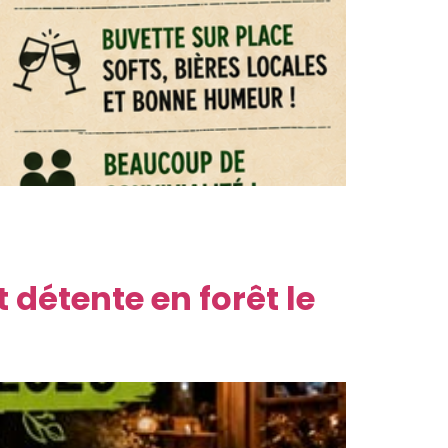
n bar animé. Et si vous changiez
ous proposons de pratiquer les fléchettes…
 détente en forêt le