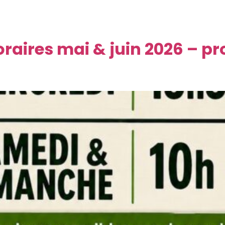
rès de Montpellier pour un vendredi soir entre amis ?Le ve
iale en pleine forêt mêlant tournoi de fléchettes, mini-golf
 […]
raires mai & juin 2026 – pro